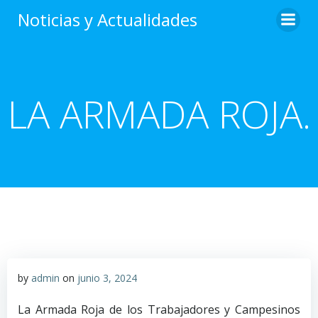
Saltar
Noticias y Actualidades
al
contenido
LA ARMADA ROJA.
by
admin
on
junio 3, 2024
La Armada Roja de los Trabajadores y Campesinos